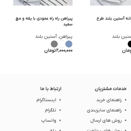
انه آستین بلند طرح
پیراهن راه راه عمودی با یقه و مچ
سفید
تین بلند
پیراهن
,
آستین بلند
مان
2,000,000
تومان
خدمات مشتریان
ارتباط با ما
راهنمای خرید
اینستاگرام
راهنمای سایزبندی
تلگرام
روش های ارسال
واتساپ
روش های پرداخت
بله