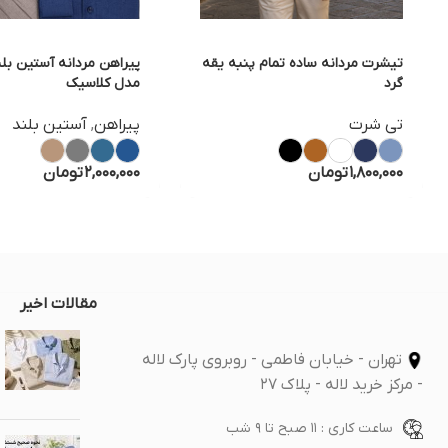
تیشرت مردانه ساده تمام پنبه یقه
پیراهن مردانه آستین بلن
گرد
مدل کلاسیک
تی شرت
پیراهن
,
آستین بلند
1,800,000
تومان
2,000,000
تومان
مقالات اخیر
تهران - خیابان فاطمی - روبروی پارک لاله
- مرکز خرید لاله - پلاک 27
ساعت کاری : 11 صبح تا 9 شب