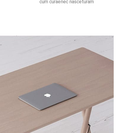
cum curae nec nasceturam