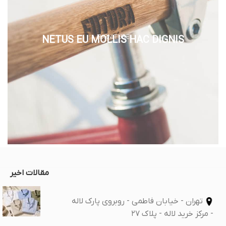
FURNITURE
NETUS EU MOLLIS HAC DIGNIS
مقالات اخیر
تهران - خیابان فاطمی - روبروی پارک لاله
- مرکز خرید لاله - پلاک 27